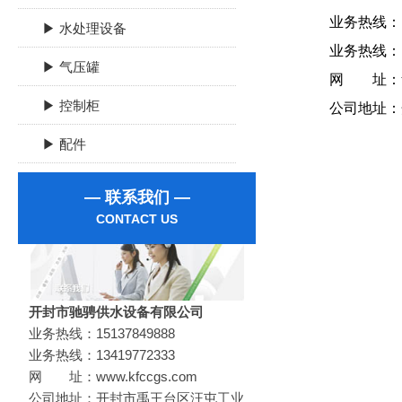
业务热线：1513
▶ 水处理设备
业务热线：1341
▶ 气压罐
网 址：www.k
▶ 控制柜
公司地址：开
▶ 配件
— 联系我们
—
CONTACT US
开封市驰骋供水设备有限公司
业务热线：15137849888
业务热线：13419772333
网 址：www.kfccgs.com
公司地址：开封市禹王台区汪屯工业