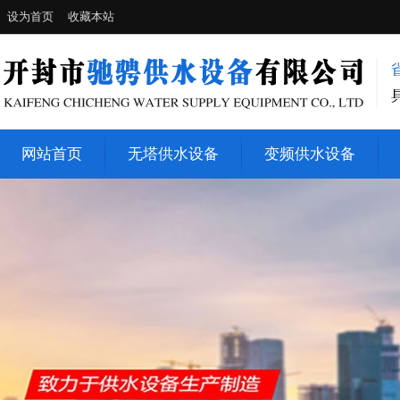
设为首页
收藏本站
网站首页
无塔供水设备
变频供水设备