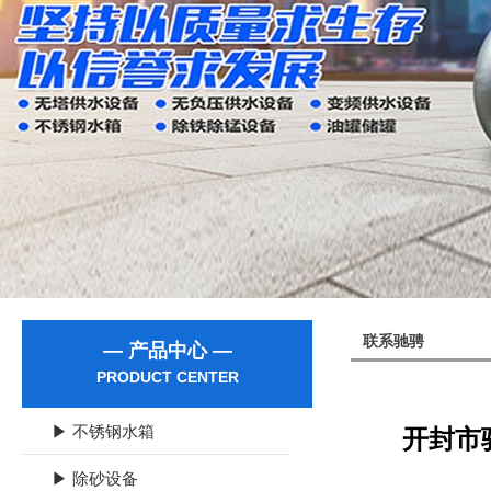
联系驰骋
— 产品中心
—
PRODUCT CENTER
▶ 不锈钢水箱
开封市
▶ 除砂设备