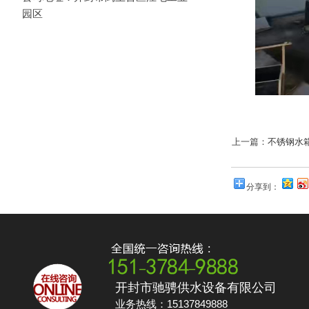
园区
上一篇：
不锈钢水
分享到：
开封市驰骋供水设备有限公司
业务热线：15137849888