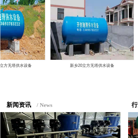
塔供水设备
新乡20立方无塔供水设备
周口
新闻资讯
/ News