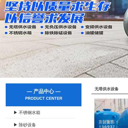
无塔供水设备
— 产品中心
—
PRODUCT CENTER
▶ 不锈钢水箱
▶ 除砂设备