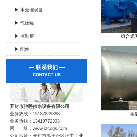
▶ 水处理设备
▶ 气压罐
▶ 控制柜
组合式
▶ 配件
— 联系我们
—
CONTACT US
开封市驰骋供水设备有限公司
业务热线：15137849888
生
业务热线：13419772333
网 址：www.kfccgs.com
公司地址：开封市禹王台区汪屯工业