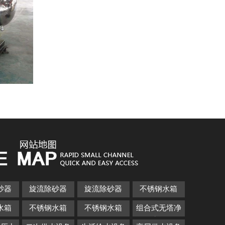
砂器
旋流除砂器
旋流除砂器
不锈钢水箱
水箱
不锈钢水箱
不锈钢水箱
组合式无塔净
化水设备