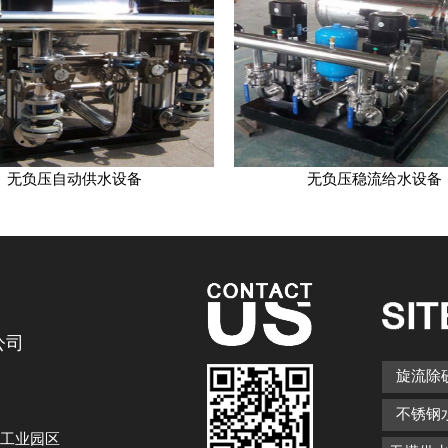
无负压自动供水设备
无负压稳流给水设备
公司
旋流除
不锈钢
工业园区