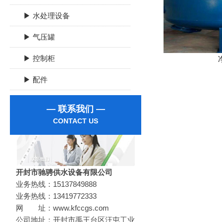
▶ 水处理设备
▶ 气压罐
▶ 控制柜
▶ 配件
— 联系我们
—
CONTACT US
开封市驰骋供水设备有限公司
业务热线：15137849888
业务热线：13419772333
网 址：www.kfccgs.com
公司地址：开封市禹王台区汪屯工业