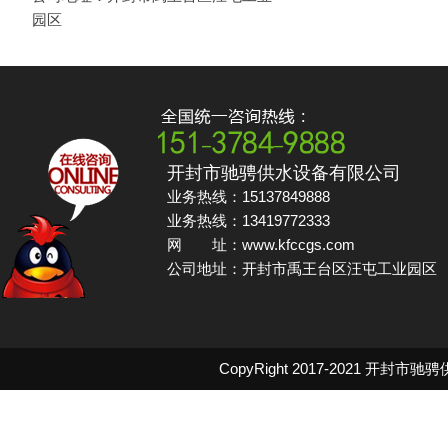
园区
开封市驰骋供水设备有限公司
业务热线：15137849888
业务热线：13419772333
网 址：www.kfccgs.com
公司地址：开封市禹王台区汪屯工业园区
CopyRight 2017-2021
开封市驰骋