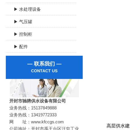
▶ 水处理设备
▶ 气压罐
▶ 控制柜
▶ 配件
— 联系我们
—
CONTACT US
开封市驰骋供水设备有限公司
业务热线：15137849888
业务热线：13419772333
网 址：www.kfccgs.com
高层供水建筑
公司地址：开封市禹王台区汪屯工业