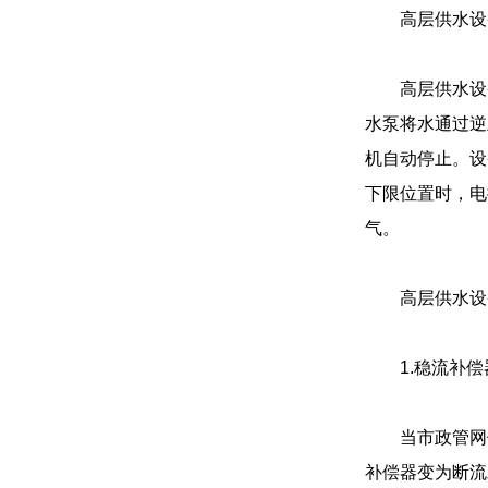
高层供水设
高层供水设备
水泵将水通过逆
机自动停止。设
下限位置时，电
气。
高层供水设
1.稳流补偿
当市政管网供
补偿器变为断流