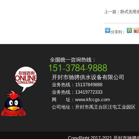
上一篇：
卧式无塔
分享到：
开封市驰骋供水设备有限公司
业务热线：15137849888
业务热线：13419772333
网 址：www.kfccgs.com
公司地址：开封市禹王台区汪屯工业园区
CopyRight 2017-2021
开封市驰骋