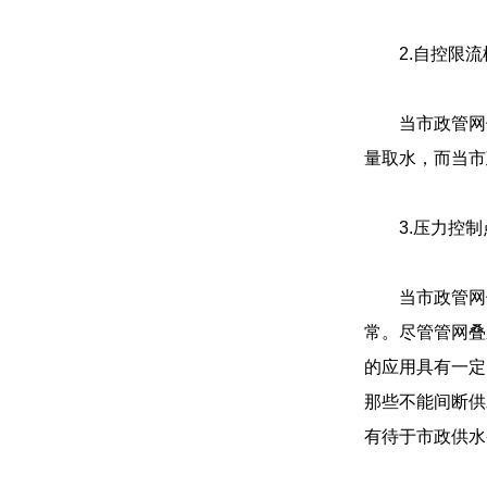
2.自控限流
当市政管网供
量取水，而当市
3.压力控制
当市政管网供
常。尽管管网叠
的应用具有一定
那些不能间断供
有待于市政供水