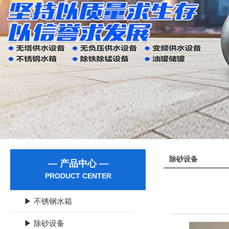
除砂设备
— 产品中心
—
PRODUCT CENTER
▶ 不锈钢水箱
▶ 除砂设备