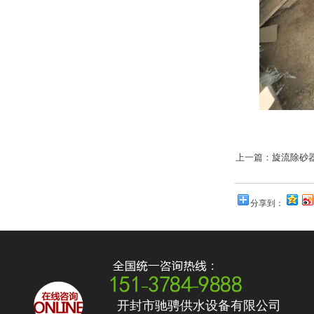
上一篇：
旋流除砂
分享到：
开封市驰骋供水设备有限公司