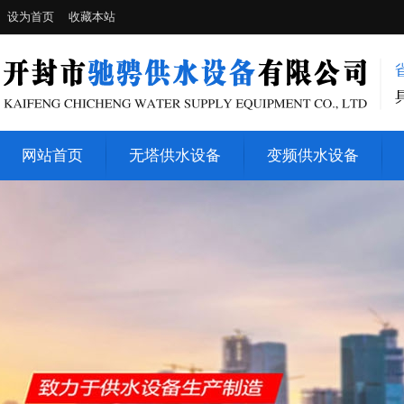
设为首页
收藏本站
网站首页
无塔供水设备
变频供水设备