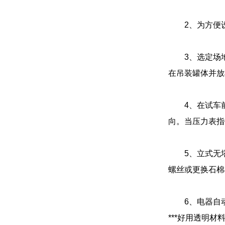
2、为方便设备
3、选定场地后
在吊装罐体并放
4、在试车前
向。当压力表指
5、立式无塔
螺丝或更换石棉
6、电器自动
***好用透明